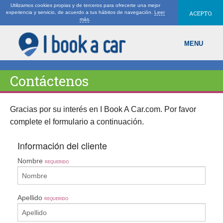
Utilizamos cookies propias y de terceros para ofrecerte una mejor
experiencia y servicio, de acuerdo a tus hábitos de navegación.
Leer
ACEPTO.
más
.
MENU
Contáctenos
USD - US Dollar
Gracias por su interés en I Book A Car.com. Por favor
complete el formulario a continuación.
+1 202 595-3377
Información del cliente
Contacto
Nombre
REQUERIDO
Mi reserva
Apellido
REQUERIDO